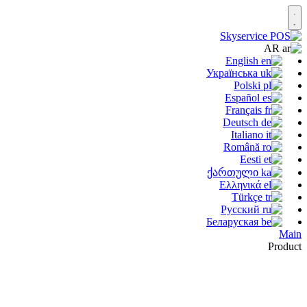
AR
English
Українська
Polski
Español
Français
Deutsch
Italiano
Română
Eesti
ქართული
Ελληνικά
Türkçe
Русский
Беларуская
Main
Product