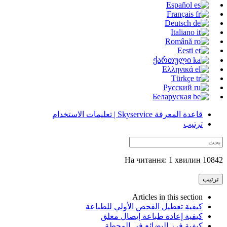
Español
Français
Deutsch
Italiano
Română
Eesti
ქართული
Ελληνικά
Türkçe
Русский
Беларуская
قاعدة المعرفة Skyservice | تعليمات الاستخدام
ترتيب
10842 На читання: 1 хвилин
ترتيب
Articles in this section
كيفية تعطيل الفحص الأولي للطباعة
كيفية إعادة طباعة إيصال مغلق
كيفية فرز البضائع في المحطة