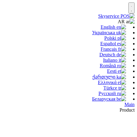
AR
English
Українська
Polski
Español
Français
Deutsch
Italiano
Română
Eesti
ქართული
Ελληνικά
Türkçe
Русский
Беларуская
Main
Product