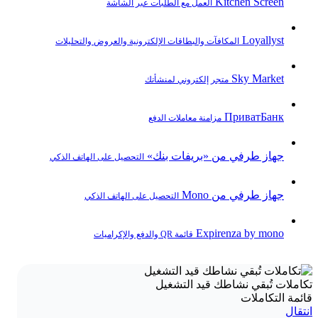
Kitchen Screen
العمل مع الطلبات عبر الشاشة
Loyallyst
المكافآت والبطاقات الإلكترونية والعروض والتحليلات
Sky Market
متجر إلكتروني لمنشأتك
ПриватБанк
مزامنة معاملات الدفع
جهاز طرفي من «بريفات بنك»
التحصيل على الهاتف الذكي
جهاز طرفي من Mono
التحصيل على الهاتف الذكي
Expirenza by mono
قائمة QR والدفع والإكراميات
تكاملات تُبقي نشاطك قيد التشغيل
قائمة التكاملات
انتقال