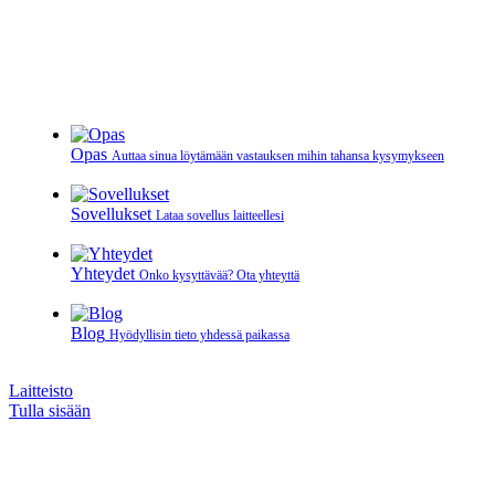
Opas
Auttaa sinua löytämään vastauksen mihin tahansa kysymykseen
Sovellukset
Lataa sovellus laitteellesi
Yhteydet
Onko kysyttävää? Ota yhteyttä
Blog
Hyödyllisin tieto yhdessä paikassa
Laitteisto
Tulla sisään