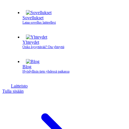
Sovellukset
Lataa sovellus laitteellesi
Yhteydet
Onko kysyttävää? Ota yhteyttä
Blog
Hyödyllisin tieto yhdessä paikassa
Laitteisto
Tulla sisään