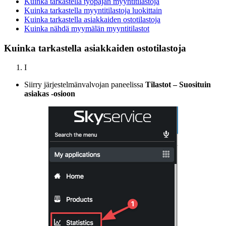
Kuinka tarkastella työpajan myyntitilastoja
Kuinka tarkastella myyntitilastoja luokittain
Kuinka tarkastella asiakkaiden ostotilastoja
Kuinka nähdä myymälän myyntitilastot
Kuinka tarkastella asiakkaiden ostotilastoja
I
Siirry järjestelmänvalvojan paneelissa
Tilastot – Suosituin
asiakas -osioon