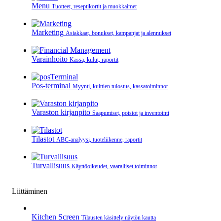
Menu
Tuotteet, reseptikortit ja muokkaimet
Marketing
Asiakkaat, bonukset, kampanjat ja alennukset
Varainhoito
Kassa, kulut, raportit
Pos-terminal
Myynti, kuittien tulostus, kassatoiminnot
Varaston kirjanpito
Saapumiset, poistot ja inventointi
Tilastot
ABC-analyysi, tuoteliikenne, raportit
Turvallisuus
Käyttöoikeudet, vaaralliset toiminnot
Liittäminen
Kitchen Screen
Tilausten käsittely näytön kautta