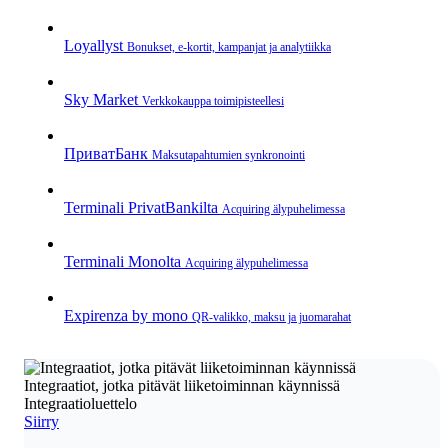
Loyallyst
Bonukset, e‑kortit, kampanjat ja analytiikka
Sky Market
Verkkokauppa toimipisteellesi
ПриватБанк
Maksutapahtumien synkronointi
Terminali PrivatBankilta
Acquiring älypuhelimessa
Terminali Monolta
Acquiring älypuhelimessa
Expirenza by mono
QR‑valikko, maksu ja juomarahat
Integraatiot, jotka pitävät liiketoiminnan käynnissä
Integraatioluettelo
Siirry