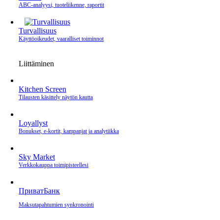
ABC-analyysi, tuoteliikenne, raportit
Turvallisuus
Käyttöoikeudet, vaaralliset toiminnot
Liittäminen
Kitchen Screen
Tilausten käsittely näytön kautta
Loyallyst
Bonukset, e‑kortit, kampanjat ja analytiikka
Sky Market
Verkkokauppa toimipisteellesi
ПриватБанк
Maksutapahtumien synkronointi