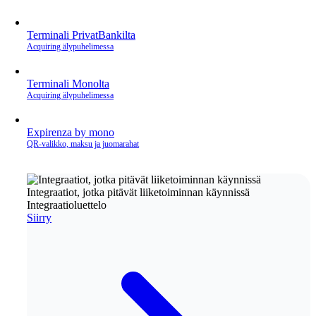
Terminali PrivatBankilta
Acquiring älypuhelimessa
Terminali Monolta
Acquiring älypuhelimessa
Expirenza by mono
QR‑valikko, maksu ja juomarahat
Integraatiot, jotka pitävät liiketoiminnan käynnissä
Integraatioluettelo
Siirry