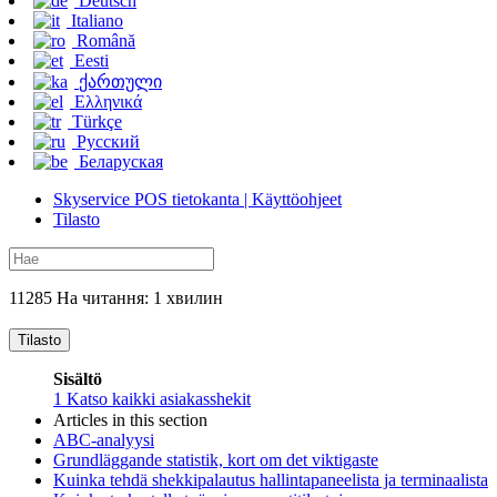
Deutsch
Italiano
Română
Eesti
ქართული
Ελληνικά
Türkçe
Русский
Беларуская
Skyservice POS tietokanta | Käyttöohjeet
Tilasto
11285 На читання: 1 хвилин
Tilasto
Sisältö
1
Katso kaikki asiakasshekit
Articles in this section
ABC-analyysi
Grundläggande statistik, kort om det viktigaste
Kuinka tehdä shekkipalautus hallintapaneelista ja terminaalista