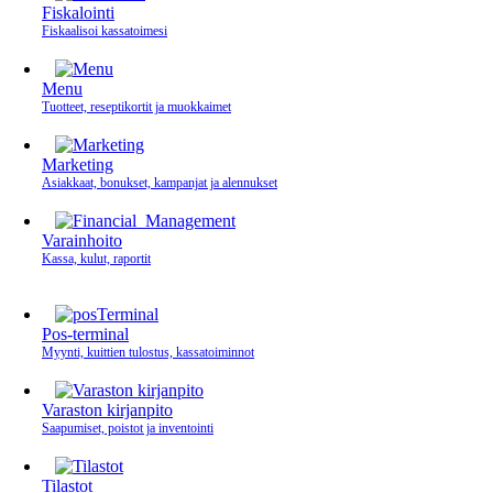
Fiskalointi
Fiskaalisoi kassatoimesi
Menu
Tuotteet, reseptikortit ja muokkaimet
Marketing
Asiakkaat, bonukset, kampanjat ja alennukset
Varainhoito
Kassa, kulut, raportit
Pos-terminal
Myynti, kuittien tulostus, kassatoiminnot
Varaston kirjanpito
Saapumiset, poistot ja inventointi
Tilastot