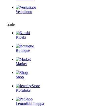
Vesipiippu
Trade
Kioski
Boutique
Market
Shop
Koruliike
Lemmikki kauppa