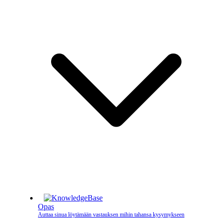
Opas
Auttaa sinua löytämään vastauksen mihin tahansa kysymykseen