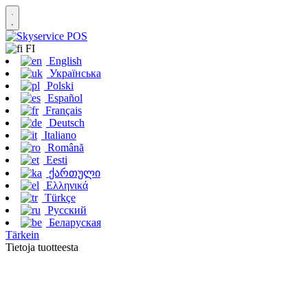
FI
English
Українська
Polski
Español
Français
Deutsch
Italiano
Română
Eesti
ქართული
Ελληνικά
Türkçe
Русский
Беларуская
Tärkein
Tietoja tuotteesta