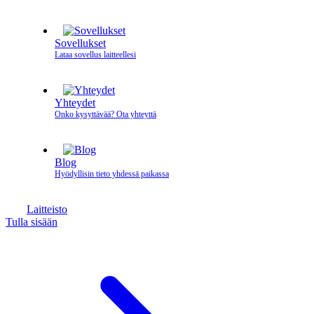
Sovellukset
Lataa sovellus laitteellesi
Yhteydet
Onko kysyttävää? Ota yhteyttä
Blog
Hyödyllisin tieto yhdessä paikassa
Laitteisto
Tulla sisään