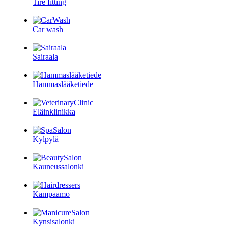
Tire fitting
Car wash
Sairaala
Hammaslääketiede
Eläinklinikka
Kylpylä
Kauneussalonki
Kampaamo
Kynsisalonki