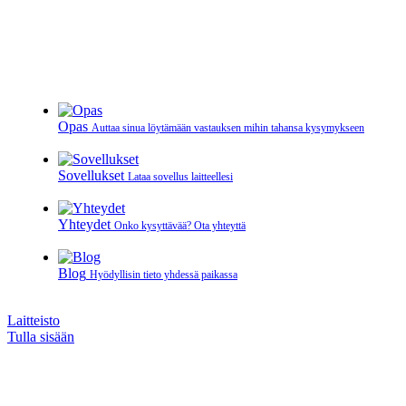
Opas
Auttaa sinua löytämään vastauksen mihin tahansa kysymykseen
Sovellukset
Lataa sovellus laitteellesi
Yhteydet
Onko kysyttävää? Ota yhteyttä
Blog
Hyödyllisin tieto yhdessä paikassa
Laitteisto
Tulla sisään