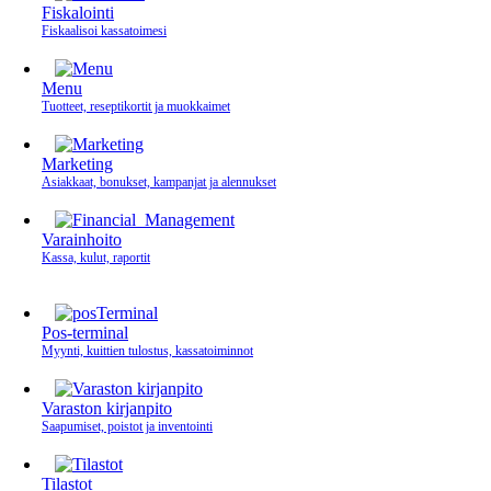
Fiskalointi
Fiskaalisoi kassatoimesi
Menu
Tuotteet, reseptikortit ja muokkaimet
Marketing
Asiakkaat, bonukset, kampanjat ja alennukset
Varainhoito
Kassa, kulut, raportit
Pos-terminal
Myynti, kuittien tulostus, kassatoiminnot
Varaston kirjanpito
Saapumiset, poistot ja inventointi
Tilastot