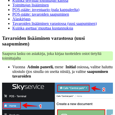
Kuinka selvittää toimittajan kanssa
Toimittajan lisääminen
POS-pääte: inventaario (pala kappaleelta)
POS-pääte: tavaroiden saapuminen
Alaskirjaus
Tavaroiden lisääminen varastossa (uusi saapuminen)
Kuinka asettaa/ muuttaa kustannuksia
Tavaroiden lisääminen varastossa (uusi
saapuminen)
Saapuva lasku on asiakirja, joka kirjaa tuotteiden ostot tietyltä
toimittajalta
Vuonna
Admin paneeli,
mene
Initial
osiossa
,
valitse haluttu
ulostulo (jos sinulla on useita niistä), ja valitse
saapuminen
tavaroiden