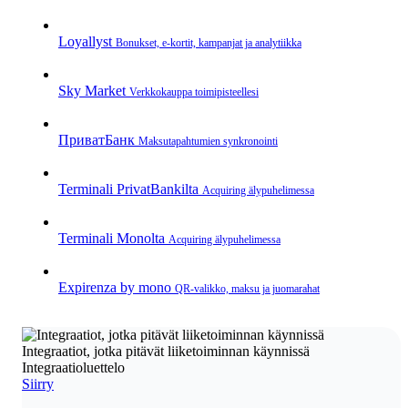
Loyallyst
Bonukset, e‑kortit, kampanjat ja analytiikka
Sky Market
Verkkokauppa toimipisteellesi
ПриватБанк
Maksutapahtumien synkronointi
Terminali PrivatBankilta
Acquiring älypuhelimessa
Terminali Monolta
Acquiring älypuhelimessa
Expirenza by mono
QR‑valikko, maksu ja juomarahat
Integraatiot, jotka pitävät liiketoiminnan käynnissä
Integraatioluettelo
Siirry