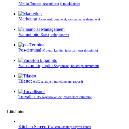
Menu
Tuotteet, reseptikortit ja muokkaimet
Marketing
Asiakkaat, bonukset, kampanjat ja alennukset
Varainhoito
Kassa, kulut, raportit
Pos-terminal
Myynti, kuittien tulostus, kassatoiminnot
Varaston kirjanpito
Saapumiset, poistot ja inventointi
Tilastot
ABC-analyysi, tuoteliikenne, raportit
Turvallisuus
Käyttöoikeudet, vaaralliset toiminnot
Liittäminen
Kitchen Screen
Tilausten käsittely näytön kautta