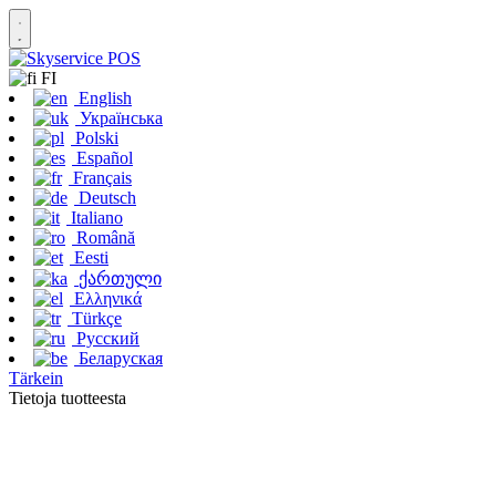
FI
English
Українська
Polski
Español
Français
Deutsch
Italiano
Română
Eesti
ქართული
Ελληνικά
Türkçe
Русский
Беларуская
Tärkein
Tietoja tuotteesta