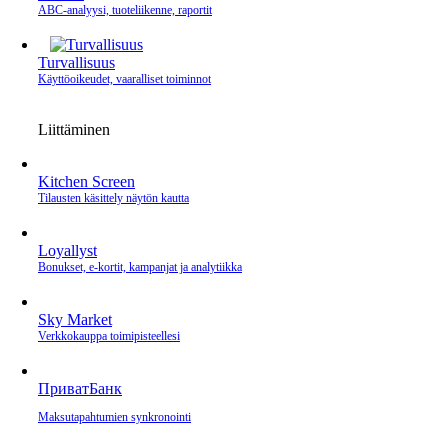
ABC-analyysi, tuoteliikenne, raportit
Turvallisuus
Käyttöoikeudet, vaaralliset toiminnot
Liittäminen
Kitchen Screen
Tilausten käsittely näytön kautta
Loyallyst
Bonukset, e‑kortit, kampanjat ja analytiikka
Sky Market
Verkkokauppa toimipisteellesi
ПриватБанк
Maksutapahtumien synkronointi