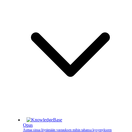
Opas
Auttaa sinua löytämään vastauksen mihin tahansa kysymykseen