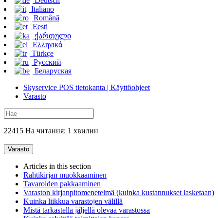
Deutsch
Italiano
Română
Eesti
ქართული
Ελληνικά
Türkçe
Русский
Беларуская
Skyservice POS tietokanta | Käyttöohjeet
Varasto
22415 На читання: 1 хвилин
Varasto
Articles in this section
Rahtikirjan muokkaaminen
Tavaroiden pakkaaminen
Varaston kirjanpitomenetelmä (kuinka kustannukset lasketaan)
Kuinka liikkua varastojen välillä
Mistä tarkastella jäljellä olevaa varastossa