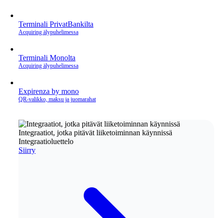
Terminali PrivatBankilta
Acquiring älypuhelimessa
Terminali Monolta
Acquiring älypuhelimessa
Expirenza by mono
QR‑valikko, maksu ja juomarahat
Integraatiot, jotka pitävät liiketoiminnan käynnissä
Integraatioluettelo
Siirry