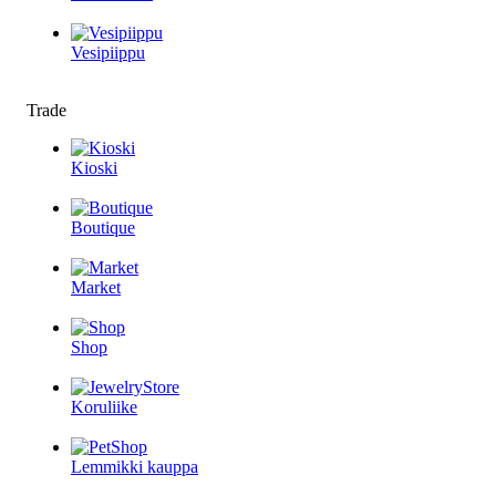
Vesipiippu
Trade
Kioski
Boutique
Market
Shop
Koruliike
Lemmikki kauppa