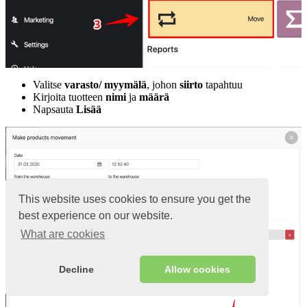
Valitse
varasto/ myymälä
, johon
siirto
tapahtuu
Kirjoita tuotteen
nimi
ja
määrä
Napsauta
Lisää
This website uses cookies to ensure you get the
best experience on our website.
What are cookies
Decline
Allow cookies