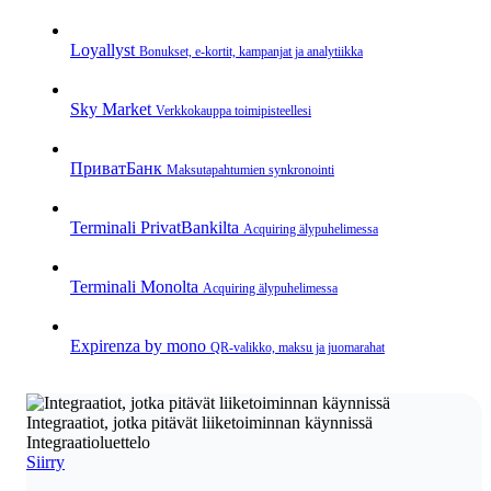
Loyallyst
Bonukset, e‑kortit, kampanjat ja analytiikka
Sky Market
Verkkokauppa toimipisteellesi
ПриватБанк
Maksutapahtumien synkronointi
Terminali PrivatBankilta
Acquiring älypuhelimessa
Terminali Monolta
Acquiring älypuhelimessa
Expirenza by mono
QR‑valikko, maksu ja juomarahat
Integraatiot, jotka pitävät liiketoiminnan käynnissä
Integraatioluettelo
Siirry