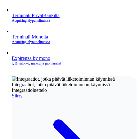
Terminali PrivatBankilta
Acquiring älypuhelimessa
Terminali Monolta
Acquiring älypuhelimessa
Expirenza by mono
QR‑valikko, maksu ja juomarahat
Integraatiot, jotka pitävät liiketoiminnan käynnissä
Integraatioluettelo
Siirry