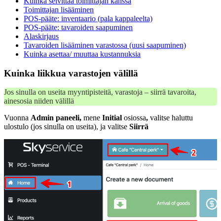
Kuinka selvittää toimittajan kanssa
Toimittajan lisääminen
POS-pääte: inventaario (pala kappaleelta)
POS-pääte: tavaroiden saapuminen
Alaskirjaus
Tavaroiden lisääminen varastossa (uusi saapuminen)
Kuinka asettaa/ muuttaa kustannuksia
Kuinka liikkua varastojen välillä
Jos sinulla on useita myyntipisteitä, varastoja – siirrä tavaroita,
ainesosia niiden välillä
Vuonna
Admin paneeli,
mene
Initial
osiossa
,
valitse haluttu
ulostulo (jos sinulla on useita), ja valitse
Siirrä