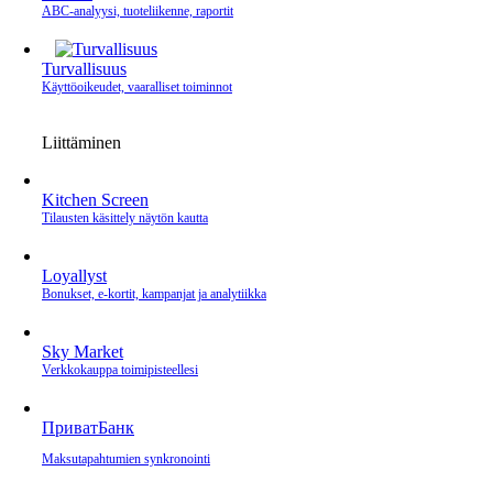
ABC-analyysi, tuoteliikenne, raportit
Turvallisuus
Käyttöoikeudet, vaaralliset toiminnot
Liittäminen
Kitchen Screen
Tilausten käsittely näytön kautta
Loyallyst
Bonukset, e‑kortit, kampanjat ja analytiikka
Sky Market
Verkkokauppa toimipisteellesi
ПриватБанк
Maksutapahtumien synkronointi