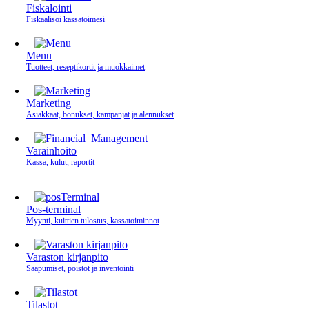
Fiskalointi
Fiskaalisoi kassatoimesi
Menu
Tuotteet, reseptikortit ja muokkaimet
Marketing
Asiakkaat, bonukset, kampanjat ja alennukset
Varainhoito
Kassa, kulut, raportit
Pos-terminal
Myynti, kuittien tulostus, kassatoiminnot
Varaston kirjanpito
Saapumiset, poistot ja inventointi
Tilastot