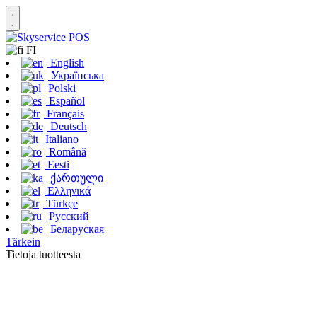
FI
English
Українська
Polski
Español
Français
Deutsch
Italiano
Română
Eesti
ქართული
Ελληνικά
Türkçe
Русский
Беларуская
Tärkein
Tietoja tuotteesta