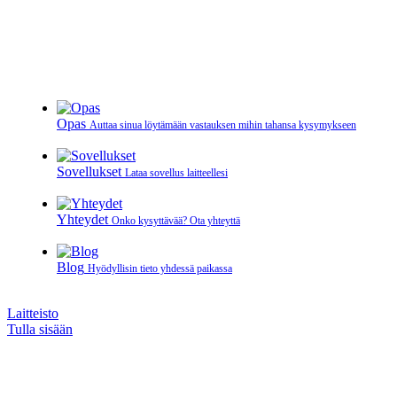
Opas
Auttaa sinua löytämään vastauksen mihin tahansa kysymykseen
Sovellukset
Lataa sovellus laitteellesi
Yhteydet
Onko kysyttävää? Ota yhteyttä
Blog
Hyödyllisin tieto yhdessä paikassa
Laitteisto
Tulla sisään