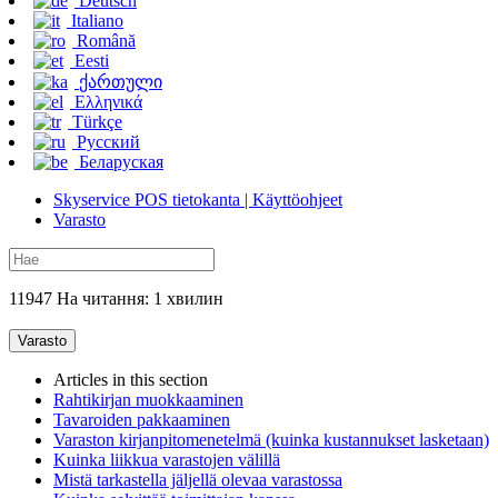
Deutsch
Italiano
Română
Eesti
ქართული
Ελληνικά
Türkçe
Русский
Беларуская
Skyservice POS tietokanta | Käyttöohjeet
Varasto
11947 На читання: 1 хвилин
Varasto
Articles in this section
Rahtikirjan muokkaaminen
Tavaroiden pakkaaminen
Varaston kirjanpitomenetelmä (kuinka kustannukset lasketaan)
Kuinka liikkua varastojen välillä
Mistä tarkastella jäljellä olevaa varastossa