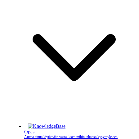
Opas
Auttaa sinua löytämään vastauksen mihin tahansa kysymykseen