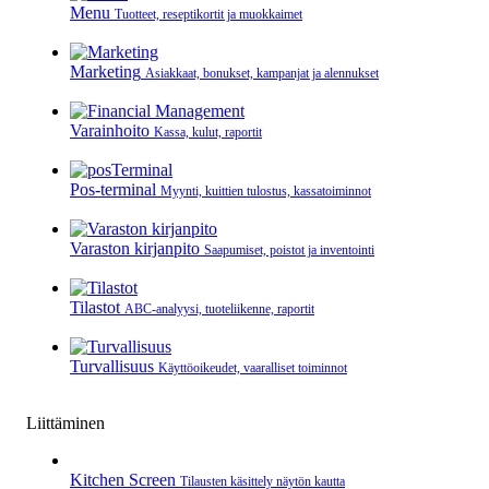
Menu
Tuotteet, reseptikortit ja muokkaimet
Marketing
Asiakkaat, bonukset, kampanjat ja alennukset
Varainhoito
Kassa, kulut, raportit
Pos-terminal
Myynti, kuittien tulostus, kassatoiminnot
Varaston kirjanpito
Saapumiset, poistot ja inventointi
Tilastot
ABC-analyysi, tuoteliikenne, raportit
Turvallisuus
Käyttöoikeudet, vaaralliset toiminnot
Liittäminen
Kitchen Screen
Tilausten käsittely näytön kautta