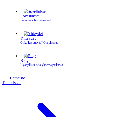
Sovellukset
Lataa sovellus laitteellesi
Yhteydet
Onko kysyttävää? Ota yhteyttä
Blog
Hyödyllisin tieto yhdessä paikassa
Laitteisto
Tulla sisään