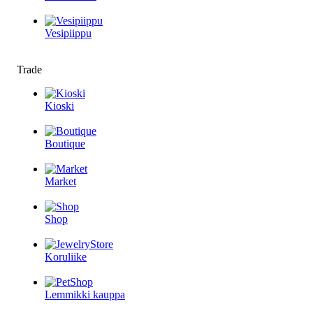
Vesipiippu
Trade
Kioski
Boutique
Market
Shop
Koruliike
Lemmikki kauppa