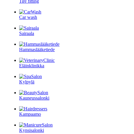
Tire fitting
Car wash
Sairaala
Hammaslääketiede
Eläinklinikka
Kylpylä
Kauneussalonki
Kampaamo
Kynsisalonki