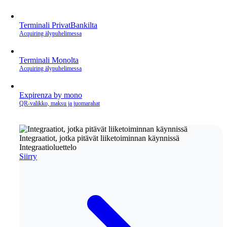
Terminali PrivatBankilta
Acquiring älypuhelimessa
Terminali Monolta
Acquiring älypuhelimessa
Expirenza by mono
QR‑valikko, maksu ja juomarahat
Integraatiot, jotka pitävät liiketoiminnan käynnissä
Integraatioluettelo
Siirry