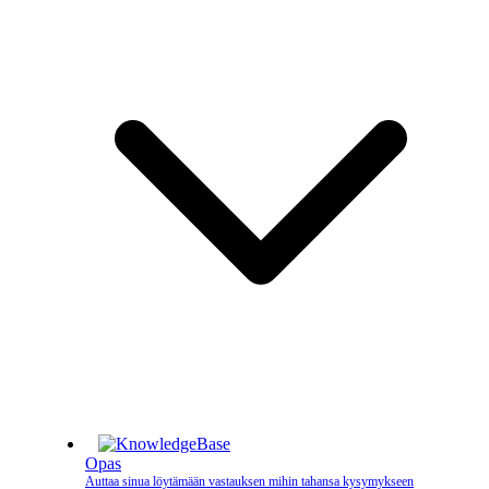
Opas
Auttaa sinua löytämään vastauksen mihin tahansa kysymykseen