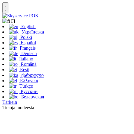
FI
English
Українська
Polski
Español
Français
Deutsch
Italiano
Română
Eesti
ქართული
Ελληνικά
Türkçe
Русский
Беларуская
Tärkein
Tietoja tuotteesta