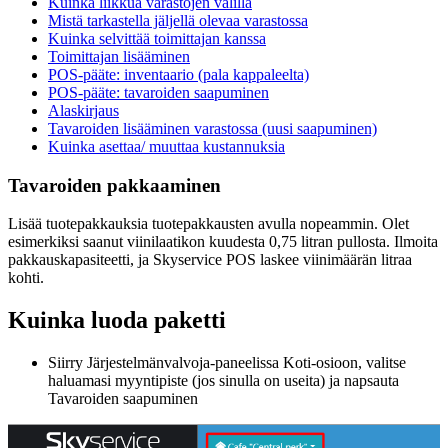
Kuinka liikkua varastojen välillä
Mistä tarkastella jäljellä olevaa varastossa
Kuinka selvittää toimittajan kanssa
Toimittajan lisääminen
POS-pääte: inventaario (pala kappaleelta)
POS-pääte: tavaroiden saapuminen
Alaskirjaus
Tavaroiden lisääminen varastossa (uusi saapuminen)
Kuinka asettaa/ muuttaa kustannuksia
Tavaroiden pakkaaminen
Lisää tuotepakkauksia tuotepakkausten avulla nopeammin. Olet
esimerkiksi saanut viinilaatikon kuudesta 0,75 litran pullosta. Ilmoita
pakkauskapasiteetti, ja Skyservice POS laskee viinimäärän litraa
kohti.
Kuinka luoda paketti
Siirry Järjestelmänvalvoja-paneelissa Koti-osioon, valitse
haluamasi myyntipiste (jos sinulla on useita) ja napsauta
Tavaroiden saapuminen