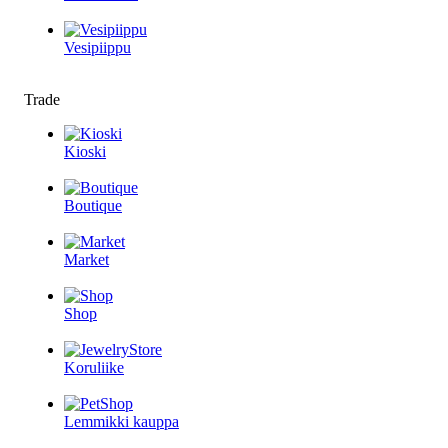
Vesipiippu
Trade
Kioski
Boutique
Market
Shop
Koruliike
Lemmikki kauppa