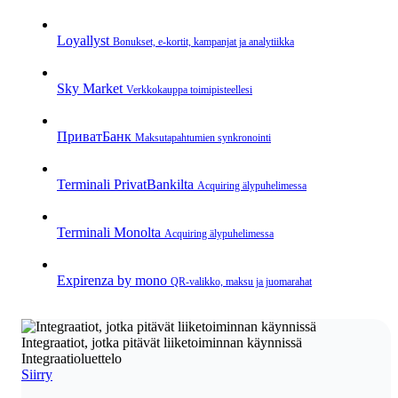
Loyallyst
Bonukset, e‑kortit, kampanjat ja analytiikka
Sky Market
Verkkokauppa toimipisteellesi
ПриватБанк
Maksutapahtumien synkronointi
Terminali PrivatBankilta
Acquiring älypuhelimessa
Terminali Monolta
Acquiring älypuhelimessa
Expirenza by mono
QR‑valikko, maksu ja juomarahat
Integraatiot, jotka pitävät liiketoiminnan käynnissä
Integraatioluettelo
Siirry