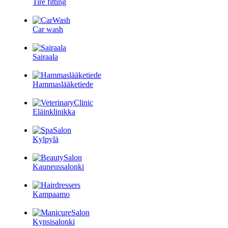
Tire fitting
Car wash
Sairaala
Hammaslääketiede
Eläinklinikka
Kylpylä
Kauneussalonki
Kampaamo
Kynsisalonki