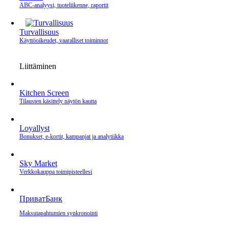
ABC-analyysi, tuoteliikenne, raportit
Turvallisuus
Käyttöoikeudet, vaaralliset toiminnot
Liittäminen
Kitchen Screen
Tilausten käsittely näytön kautta
Loyallyst
Bonukset, e‑kortit, kampanjat ja analytiikka
Sky Market
Verkkokauppa toimipisteellesi
ПриватБанк
Maksutapahtumien synkronointi