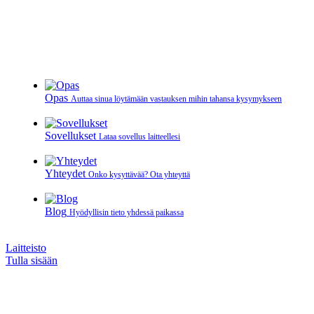
Opas
Auttaa sinua löytämään vastauksen mihin tahansa kysymykseen
Sovellukset
Lataa sovellus laitteellesi
Yhteydet
Onko kysyttävää? Ota yhteyttä
Blog
Hyödyllisin tieto yhdessä paikassa
Laitteisto
Tulla sisään