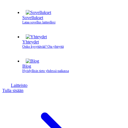
Sovellukset
Lataa sovellus laitteellesi
Yhteydet
Onko kysyttävää? Ota yhteyttä
Blog
Hyödyllisin tieto yhdessä paikassa
Laitteisto
Tulla sisään