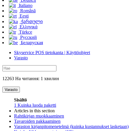
Deutsch
Italiano
Română
Eesti
ქართული
Ελληνικά
Türkçe
Русский
Беларуская
Skyservice POS tietokanta | Käyttöohjeet
Varasto
12263 На читання: 1 хвилин
Varasto
Sisältö
1
Kuinka luoda paketti
Articles in this section
Rahtikirjan muokkaaminen
Tavaroiden pakkaaminen
Varaston kirjanpitomenetelmä (kuinka kustannukset lasketaan)