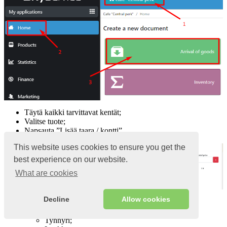
Täytä kaikki tarvittavat kentät;
Valitse tuote;
Napsauta ”Lisää taara / kontti”
This website uses cookies to ensure you get the
best experience on our website.
What are cookies
Decline
Allow cookies
Valitse kontin tyyppi:
Laatikko;
Tynnyri;