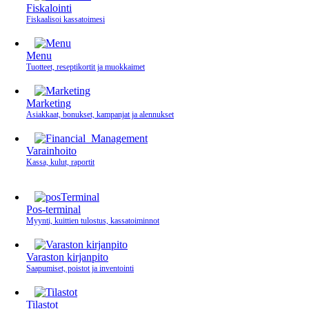
Fiskalointi
Fiskaalisoi kassatoimesi
Menu
Tuotteet, reseptikortit ja muokkaimet
Marketing
Asiakkaat, bonukset, kampanjat ja alennukset
Varainhoito
Kassa, kulut, raportit
Pos-terminal
Myynti, kuittien tulostus, kassatoiminnot
Varaston kirjanpito
Saapumiset, poistot ja inventointi
Tilastot