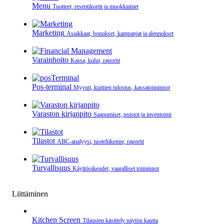
Menu
Tuotteet, reseptikortit ja muokkaimet
Marketing
Asiakkaat, bonukset, kampanjat ja alennukset
Varainhoito
Kassa, kulut, raportit
Pos-terminal
Myynti, kuittien tulostus, kassatoiminnot
Varaston kirjanpito
Saapumiset, poistot ja inventointi
Tilastot
ABC-analyysi, tuoteliikenne, raportit
Turvallisuus
Käyttöoikeudet, vaaralliset toiminnot
Liittäminen
Kitchen Screen
Tilausten käsittely näytön kautta