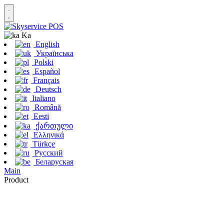
Ka
English
Українська
Polski
Español
Français
Deutsch
Italiano
Română
Eesti
ქართული
Ελληνικά
Türkçe
Русский
Беларуская
Main
Product