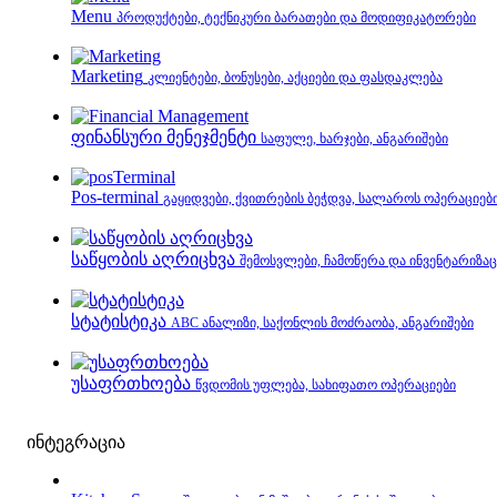
Menu
პროდუქტები, ტექნიკური ბარათები და მოდიფიკატორები
Marketing
კლიენტები, ბონუსები, აქციები და ფასდაკლება
ფინანსური მენეჯმენტი
საფულე, ხარჯები, ანგარიშები
Pos-terminal
გაყიდვები, ქვითრების ბეჭდვა, სალაროს ოპერაციებ
საწყობის აღრიცხვა
შემოსვლები, ჩამოწერა და ინვენტარიზაც
სტატისტიკა
ABC ანალიზი, საქონლის მოძრაობა, ანგარიშები
უსაფრთხოება
წვდომის უფლება, სახიფათო ოპერაციები
ინტეგრაცია