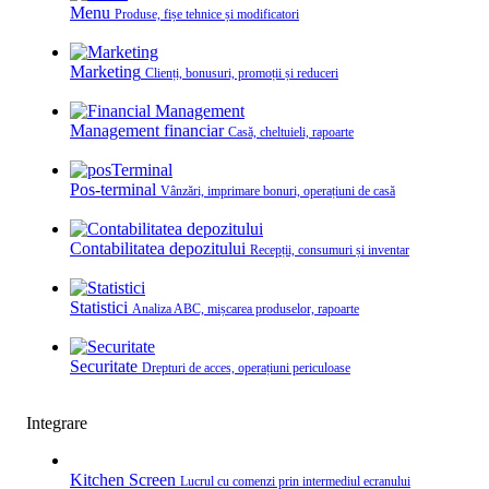
Menu
Produse, fișe tehnice și modificatori
Marketing
Clienți, bonusuri, promoții și reduceri
Management financiar
Casă, cheltuieli, rapoarte
Pos-terminal
Vânzări, imprimare bonuri, operațiuni de casă
Contabilitatea depozitului
Recepții, consumuri și inventar
Statistici
Analiza ABC, mișcarea produselor, rapoarte
Securitate
Drepturi de acces, operațiuni periculoase
Integrare
Kitchen Screen
Lucrul cu comenzi prin intermediul ecranului