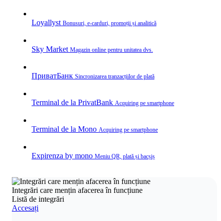
Loyallyst
Bonusuri, e‑carduri, promoții și analitică
Sky Market
Magazin online pentru unitatea dvs.
ПриватБанк
Sincronizarea tranzacțiilor de plată
Terminal de la PrivatBank
Acquiring pe smartphone
Terminal de la Mono
Acquiring pe smartphone
Expirenza by mono
Meniu QR, plată și bacșiș
Integrări care mențin afacerea în funcțiune
Listă de integrări
Accesați