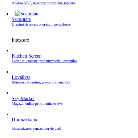
Analiza ABC, mișcarea produselor, rapoarte
Securitate
Drepturi de acces, operațiuni periculoase
Integrare
Kitchen Screen
Lucrul cu comenzi prin intermediul ecranului
Loyallyst
Bonusuri, e‑carduri, promoții și analitică
Sky Market
Magazin online pentru unitatea dvs.
ПриватБанк
Sincronizarea tranzacțiilor de plată