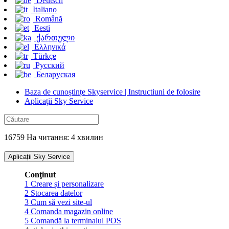
Deutsch
Italiano
Română
Eesti
ქართული
Ελληνικά
Türkçe
Русский
Беларуская
Baza de cunoștințe Skyservice | Instructiuni de folosire
Aplicații Sky Service
16759 На читання: 4 хвилин
Aplicații Sky Service
Conţinut
1
Creare și personalizare
2
Stocarea datelor
3
Cum să vezi site-ul
4
Comanda magazin online
5
Comandă la terminalul POS