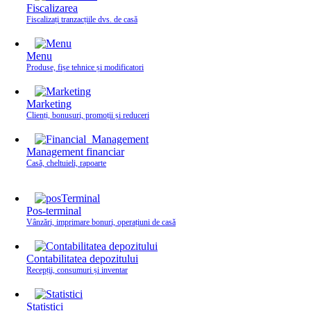
Fiscalizarea
Fiscalizați tranzacțiile dvs. de casă
Menu
Produse, fișe tehnice și modificatori
Marketing
Clienți, bonusuri, promoții și reduceri
Management financiar
Casă, cheltuieli, rapoarte
Pos-terminal
Vânzări, imprimare bonuri, operațiuni de casă
Contabilitatea depozitului
Recepții, consumuri și inventar
Statistici