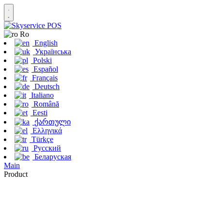
Ro
English
Українська
Polski
Español
Français
Deutsch
Italiano
Română
Eesti
ქართული
Ελληνικά
Türkçe
Русский
Беларуская
Main
Product