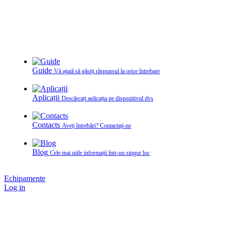
Guide
Vă ajută să găsiți răspunsul la orice întrebare
Aplicații
Descărcați aplicația pe dispozitivul dvs
Contacts
Aveți întrebări? Contactați‑ne
Blog
Cele mai utile informații într-un singur loc
Echipamente
Log in