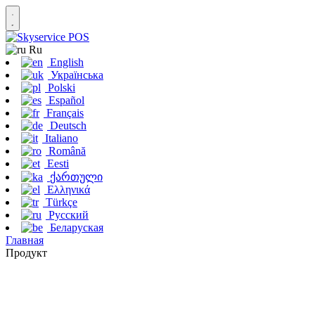
Ru
English
Українська
Polski
Español
Français
Deutsch
Italiano
Română
Eesti
ქართული
Ελληνικά
Türkçe
Русский
Беларуская
Главная
Продукт