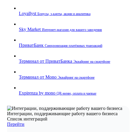
Loyallyst
Бонусы, э‑карты, акции и аналитика
Sky Market
Интернет‑магазин для вашего заведения
ПриватБанк
Синхронизация платёжных транзакций
Терминал от ПриватБанка
Эквайринг на смартфоне
Терминал от Mono
Эквайринг на смартфоне
Expirenza by mono
QR‑меню, оплата и чаевые
Интеграции, поддерживающие работу вашего бизнеса
Список интеграций
Перейти