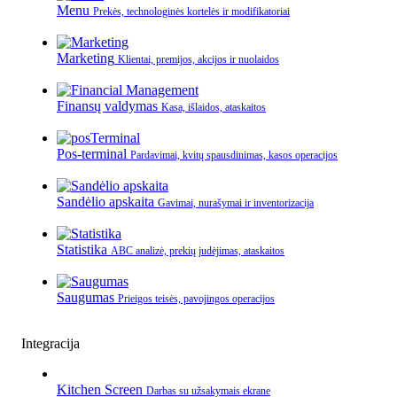
Menu
Prekės, technologinės kortelės ir modifikatoriai
Marketing
Klientai, premijos, akcijos ir nuolaidos
Finansų valdymas
Kasa, išlaidos, ataskaitos
Pos-terminal
Pardavimai, kvitų spausdinimas, kasos operacijos
Sandėlio apskaita
Gavimai, nurašymai ir inventorizacija
Statistika
ABC analizė, prekių judėjimas, ataskaitos
Saugumas
Prieigos teisės, pavojingos operacijos
Integracija
Kitchen Screen
Darbas su užsakymais ekrane