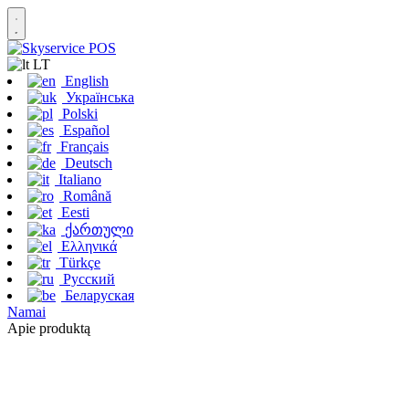
LT
English
Українська
Polski
Español
Français
Deutsch
Italiano
Română
Eesti
ქართული
Ελληνικά
Türkçe
Русский
Беларуская
Namai
Apie produktą