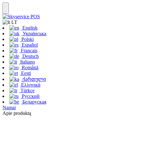
LT
English
Українська
Polski
Español
Français
Deutsch
Italiano
Română
Eesti
ქართული
Ελληνικά
Türkçe
Русский
Беларуская
Namai
Apie produktą