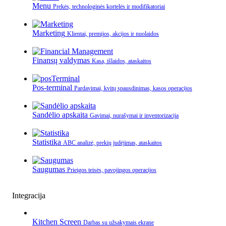
Menu
Prekės, technologinės kortelės ir modifikatoriai
Marketing
Klientai, premijos, akcijos ir nuolaidos
Finansų valdymas
Kasa, išlaidos, ataskaitos
Pos-terminal
Pardavimai, kvitų spausdinimas, kasos operacijos
Sandėlio apskaita
Gavimai, nurašymai ir inventorizacija
Statistika
ABC analizė, prekių judėjimas, ataskaitos
Saugumas
Prieigos teisės, pavojingos operacijos
Integracija
Kitchen Screen
Darbas su užsakymais ekrane