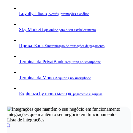
Loyallyst
Bônus, e‑cards, promoções e análise
Sky Market
Loja online para o seu estabelecimento
ПриватБанк
Sincronização de transações de pagamento
Terminal da PrivatBank
Acquiring no smartphone
Terminal da Mono
Acquiring no smartphone
Expirenza by mono
Menu QR, pagamento e gorjetas
Integrações que mantêm o seu negócio em funcionamento
Lista de integrações
Ir