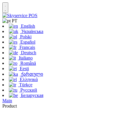
PT
English
Українська
Polski
Español
Français
Deutsch
Italiano
Română
Eesti
ქართული
Ελληνικά
Türkçe
Русский
Беларуская
Main
Product