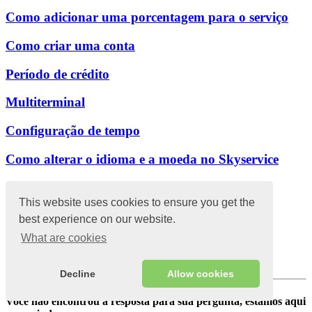
Como adicionar uma porcentagem para o serviço
Como criar uma conta
Período de crédito
Multiterminal
Configuração de tempo
Como alterar o idioma e a moeda no Skyservice
Painel de administração
Marketing
This website uses cookies to ensure you get the
Finança
best experience on our website.
Estatisticas
Configurações e segurança
What are cookies
Cardápio
Armazém
Decline
Allow cookies
Você não encontrou a resposta para sua pergunta, estamos aqui