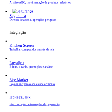
Análise ABC, movimentação de produtos, relatórios
Segurança
Direitos de acesso, operações perigosas
Integração
Kitchen Screen
Trabalhar com pedidos através da tela
Loyallyst
Bônus, e‑cards, promoções e análise
Sky Market
Loja online para o seu estabelecimento
ПриватБанк
Sincronização de transações de pagamento