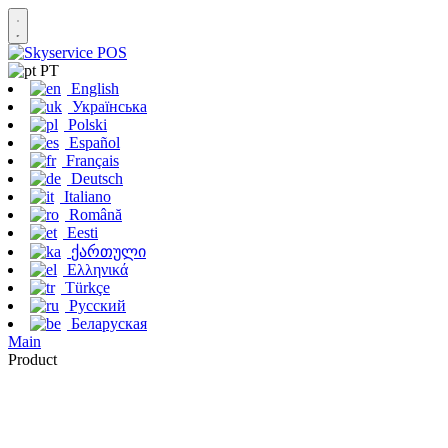
PT
English
Українська
Polski
Español
Français
Deutsch
Italiano
Română
Eesti
ქართული
Ελληνικά
Türkçe
Русский
Беларуская
Main
Product