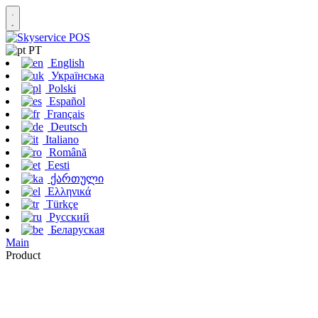
PT
English
Українська
Polski
Español
Français
Deutsch
Italiano
Română
Eesti
ქართული
Ελληνικά
Türkçe
Русский
Беларуская
Main
Product