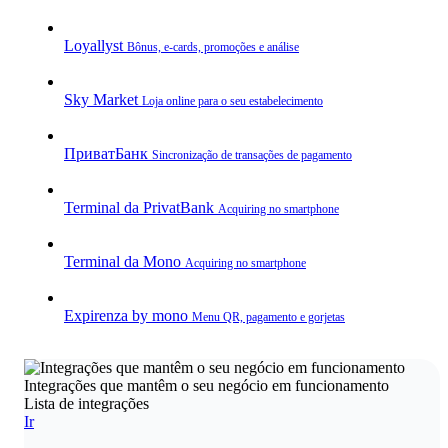
Loyallyst
Bônus, e‑cards, promoções e análise
Sky Market
Loja online para o seu estabelecimento
ПриватБанк
Sincronização de transações de pagamento
Terminal da PrivatBank
Acquiring no smartphone
Terminal da Mono
Acquiring no smartphone
Expirenza by mono
Menu QR, pagamento e gorjetas
Integrações que mantêm o seu negócio em funcionamento
Lista de integrações
Ir