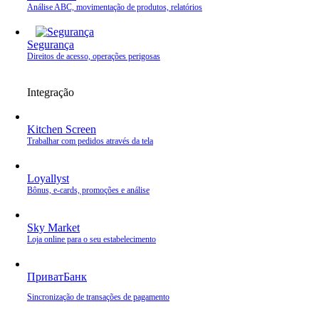
Análise ABC, movimentação de produtos, relatórios
Segurança
Direitos de acesso, operações perigosas
Integração
Kitchen Screen
Trabalhar com pedidos através da tela
Loyallyst
Bônus, e‑cards, promoções e análise
Sky Market
Loja online para o seu estabelecimento
ПриватБанк
Sincronização de transações de pagamento