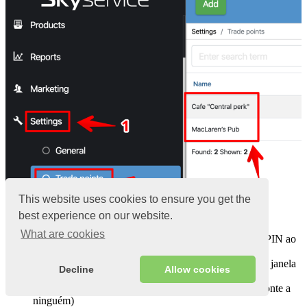
This website uses cookies to ensure you get the
best experience on our website.
What are cookies
Escolha se você precisa de uma solicitação de código PIN ao
entrar no programa
Com a configuração ” Sim ” – o programa não exibe a janela
Decline
Allow cookies
do cliente no pos-terminal
Digite uma senha exclusiva nas senhas mestras (não conte a
ninguém)