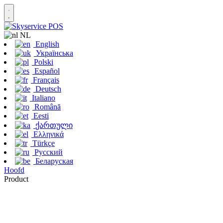
NL
English
Українська
Polski
Español
Français
Deutsch
Italiano
Română
Eesti
ქართული
Ελληνικά
Türkçe
Русский
Беларуская
Hoofd
Product