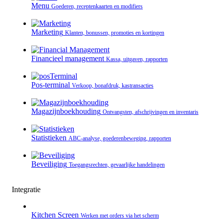
Menu
Goederen, receptenkaarten en modifiers
Marketing
Klanten, bonussen, promoties en kortingen
Financieel management
Kassa, uitgaven, rapporten
Pos-terminal
Verkoop, bonafdruk, kastransacties
Magazijnboekhouding
Ontvangsten, afschrijvingen en inventaris
Statistieken
ABC-analyse, goederenbeweging, rapporten
Beveiliging
Toegangsrechten, gevaarlijke handelingen
Integratie
Kitchen Screen
Werken met orders via het scherm