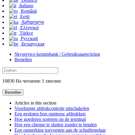
Deutsch
Italiano
Română
Eesti
ქართული
Ελληνικά
Türkçe
Русский
Беларуская
Skyservice-kennisbank | Gebruiksaanwijzing
Bestellen
10830 На читання: 1 хвилин
Bestellen
Articles in this section
Voorlopige afdrukcontrole uitschakelen
Een gesloten bon opnieuw afdrukken
Hoe goederen sorteren op de terminal
Hoe een cheque te sluiten zonder te betalen
Een opmerking toevoegen aan de schuifregelaar