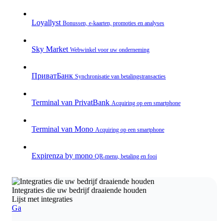
Loyallyst
Bonussen, e‑kaarten, promoties en analyses
Sky Market
Webwinkel voor uw onderneming
ПриватБанк
Synchronisatie van betalingstransacties
Terminal van PrivatBank
Acquiring op een smartphone
Terminal van Mono
Acquiring op een smartphone
Expirenza by mono
QR‑menu, betaling en fooi
Integraties die uw bedrijf draaiende houden
Lijst met integraties
Ga