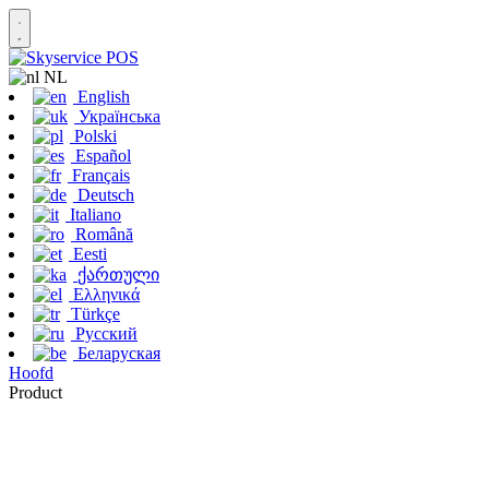
NL
English
Українська
Polski
Español
Français
Deutsch
Italiano
Română
Eesti
ქართული
Ελληνικά
Türkçe
Русский
Беларуская
Hoofd
Product