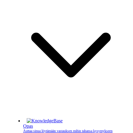
Opas
Auttaa sinua löytämään vastauksen mihin tahansa kysymykseen