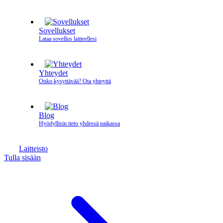
Sovellukset
Lataa sovellus laitteellesi
Yhteydet
Onko kysyttävää? Ota yhteyttä
Blog
Hyödyllisin tieto yhdessä paikassa
Laitteisto
Tulla sisään