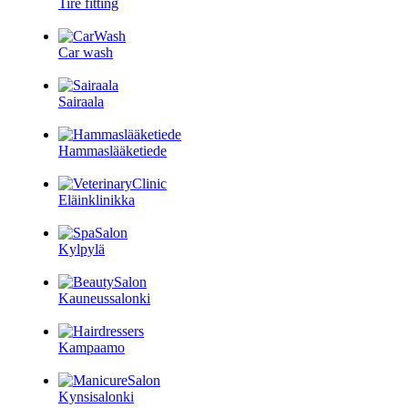
Tire fitting
Car wash
Sairaala
Hammaslääketiede
Eläinklinikka
Kylpylä
Kauneussalonki
Kampaamo
Kynsisalonki