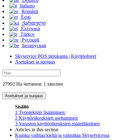
Deutsch
Italiano
Română
Eesti
ქართული
Ελληνικά
Türkçe
Русский
Беларуская
Skyservice POS tietokanta | Käyttöohjeet
Asetukset ja suojaus
27992 На читання: 1 хвилин
Asetukset ja suojaus
Sisältö
1
Työntekijän lisääminen:
2
Käyttöoikeuksien asettaminen
3
Varaston käyttöoikeuksien määrittäminen
Articles in this section
Kuinka vaihtaa kieltä ja valuuttaa Skyservicessa