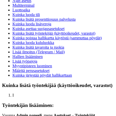
Ajan asetus
Multiterminal
Luottoaika
Kuinka luoda tili
Kuinka lisätä prosenttiosuus palvelusta
Kuinka luoda lisäveroja
Kuinka asettaa suojausasetukset
Kuinka lisätä työntekijää (käyttöoikeudet, varastot)
Kuinka poistaa hallikartta käytöstä (sammuttaa pöydät)
Kuinka luoda kululuokka
Kuinka lisätä tavaroita ja ruokia
Lisää ilmoitus (Telegram / Mail)
Hallien lisääminen
Lisää työpajoja
Myyntipisteen luominen
Määritä perusasetukset
Kuinka järjestää pöydät hallikarttaan
Kuinka lisätä työntekijää (käyttöoikeudet, varastot)
I
Työntekijän lisääminen:
Vuonna
Admin paneeli,
mene
Asetukset
–
Työntekijät
,