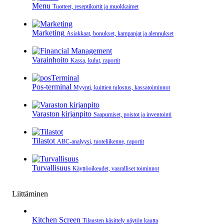
Menu
Tuotteet, reseptikortit ja muokkaimet
Marketing
Asiakkaat, bonukset, kampanjat ja alennukset
Varainhoito
Kassa, kulut, raportit
Pos-terminal
Myynti, kuittien tulostus, kassatoiminnot
Varaston kirjanpito
Saapumiset, poistot ja inventointi
Tilastot
ABC-analyysi, tuoteliikenne, raportit
Turvallisuus
Käyttöoikeudet, vaaralliset toiminnot
Liittäminen
Kitchen Screen
Tilausten käsittely näytön kautta