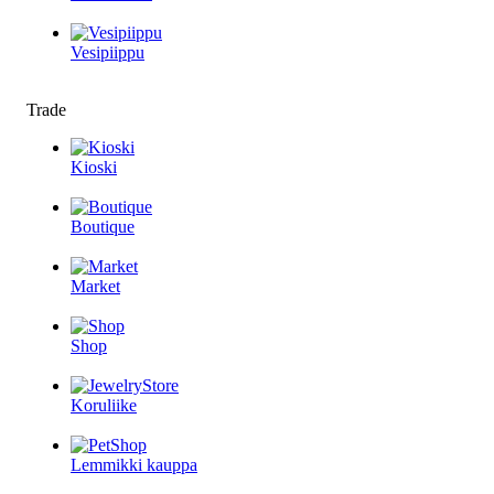
Vesipiippu
Trade
Kioski
Boutique
Market
Shop
Koruliike
Lemmikki kauppa