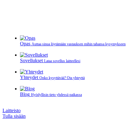
Opas
Auttaa sinua löytämään vastauksen mihin tahansa kysymykseen
Sovellukset
Lataa sovellus laitteellesi
Yhteydet
Onko kysyttävää? Ota yhteyttä
Blog
Hyödyllisin tieto yhdessä paikassa
Laitteisto
Tulla sisään