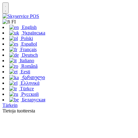
FI
English
Українська
Polski
Español
Français
Deutsch
Italiano
Română
Eesti
ქართული
Ελληνικά
Türkçe
Русский
Беларуская
Tärkein
Tietoja tuotteesta