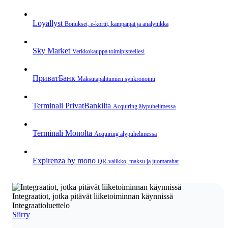
Loyallyst
Bonukset, e‑kortit, kampanjat ja analytiikka
Sky Market
Verkkokauppa toimipisteellesi
ПриватБанк
Maksutapahtumien synkronointi
Terminali PrivatBankilta
Acquiring älypuhelimessa
Terminali Monolta
Acquiring älypuhelimessa
Expirenza by mono
QR‑valikko, maksu ja juomarahat
Integraatiot, jotka pitävät liiketoiminnan käynnissä
Integraatioluettelo
Siirry