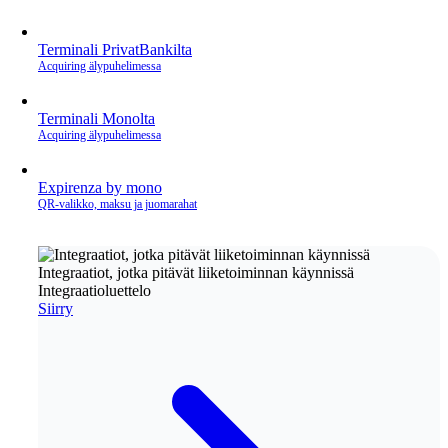
Terminali PrivatBankilta
Acquiring älypuhelimessa
Terminali Monolta
Acquiring älypuhelimessa
Expirenza by mono
QR‑valikko, maksu ja juomarahat
Integraatiot, jotka pitävät liiketoiminnan käynnissä
Integraatioluettelo
Siirry