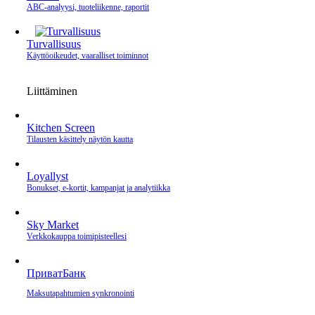
ABC-analyysi, tuoteliikenne, raportit
Turvallisuus
Käyttöoikeudet, vaaralliset toiminnot
Liittäminen
Kitchen Screen
Tilausten käsittely näytön kautta
Loyallyst
Bonukset, e‑kortit, kampanjat ja analytiikka
Sky Market
Verkkokauppa toimipisteellesi
ПриватБанк
Maksutapahtumien synkronointi