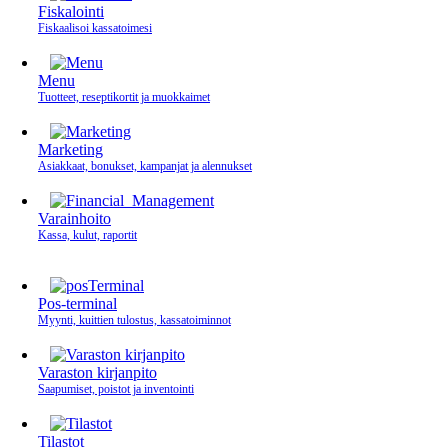
Fiskalointi
Fiskaalisoi kassatoimesi
Menu
Tuotteet, reseptikortit ja muokkaimet
Marketing
Asiakkaat, bonukset, kampanjat ja alennukset
Varainhoito
Kassa, kulut, raportit
Pos-terminal
Myynti, kuittien tulostus, kassatoiminnot
Varaston kirjanpito
Saapumiset, poistot ja inventointi
Tilastot