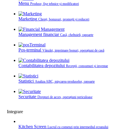
Menu
Produse, fișe tehnice și modificatori
Marketing
Clienți, bonusuri, promoții și reduceri
Management financiar
Casă, cheltuieli, rapoarte
Pos-terminal
Vânzări, imprimare bonuri, operațiuni de casă
Contabilitatea depozitului
Recepții, consumuri și inventar
Statistici
Analiza ABC, mișcarea produselor, rapoarte
Securitate
Drepturi de acces, operațiuni periculoase
Integrare
Kitchen Screen
Lucrul cu comenzi prin intermediul ecranului