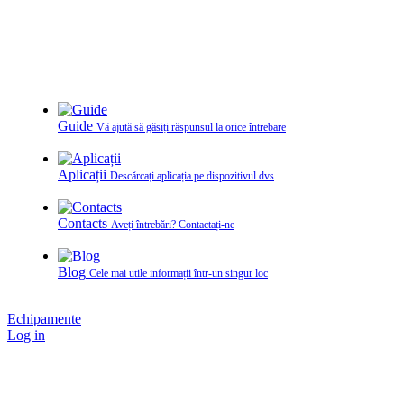
Guide
Vă ajută să găsiți răspunsul la orice întrebare
Aplicații
Descărcați aplicația pe dispozitivul dvs
Contacts
Aveți întrebări? Contactați‑ne
Blog
Cele mai utile informații într-un singur loc
Echipamente
Log in