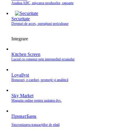
Analiza ABC, mișcarea produselor, rapoarte
Securitate
Drepturi de acces, operațiuni periculoase
Integrare
Kitchen Screen
Lucrul cu comenzi prin intermediul ecranului
Loyallyst
Bonusuri, e‑carduri, promoții și analitică
Sky Market
Magazin online pentru unitatea dvs.
ПриватБанк
Sincronizarea tranzacțiilor de plată