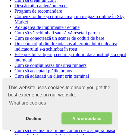
Cum să creați un cont
Descărcați o antenă în excel
Program de recomandare
Comenzi online și cum să creați un magazin online în Sky
Market
Adăugarea de imprimante / ecrane
Cum să vă schimbați sau să vă resetați parola
Cum se conectează un scaner de coduri de bare
De ce în colțul din dreapta sus al terminalului culoarea
indicatorului s-a schimbat în roșu
Este posibil să tipăriți cecuri și rulouri dacă instituția a oprit
internetul
Cum se configurează tipărirea runners
Cum să acceptați plățile bonus
Cum să adăugați un client prin terminal
Cum să dezactivați verificarea preliminară a tipăririi
Cum să reimprimați o chitanță închisă
This website uses cookies to ensure you get the
Cum se sortează mărfurile pe terminal
best experience on our website.
Cum să închizi un cec fără plată
What are cookies
Cum să adăugați un comentariu la glisor
Cum să împărțiți suma cecului între oaspeți
Cum se acceptă plata comenzii
Decline
Allow cookies
Cum să adăugați un comentariu la o cec
Cum să adăugați mărfuri la comandă la terminal
Cum să deschizi mai multe conturi pe o singură masă