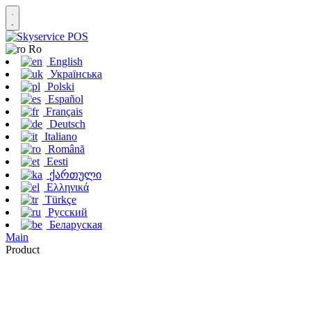
Ro
English
Українська
Polski
Español
Français
Deutsch
Italiano
Română
Eesti
ქართული
Ελληνικά
Türkçe
Русский
Беларуская
Main
Product