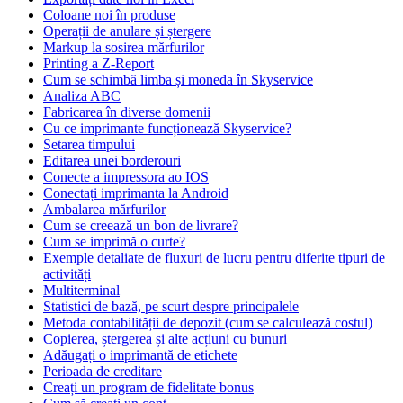
Coloane noi în produse
Operații de anulare și ștergere
Markup la sosirea mărfurilor
Printing a Z-Report
Cum se schimbă limba și moneda în Skyservice
Analiza ABC
Fabricarea în diverse domenii
Cu ce imprimante funcționează Skyservice?
Setarea timpului
Editarea unei borderouri
Conecte a impressora ao IOS
Conectați imprimanta la Android
Ambalarea mărfurilor
Cum se creează un bon de livrare?
Cum se imprimă o curte?
Exemple detaliate de fluxuri de lucru pentru diferite tipuri de
activități
Multiterminal
Statistici de bază, pe scurt despre principalele
Metoda contabilității de depozit (cum se calculează costul)
Copierea, ștergerea și alte acțiuni cu bunuri
Adăugați o imprimantă de etichete
Perioada de creditare
Creați un program de fidelitate bonus