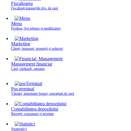
Fiscalizarea
Fiscalizați tranzacțiile dvs. de casă
Menu
Produse, fișe tehnice și modificatori
Marketing
Clienți, bonusuri, promoții și reduceri
Management financiar
Casă, cheltuieli, rapoarte
Pos-terminal
Vânzări, imprimare bonuri, operațiuni de casă
Contabilitatea depozitului
Recepții, consumuri și inventar
Statistici