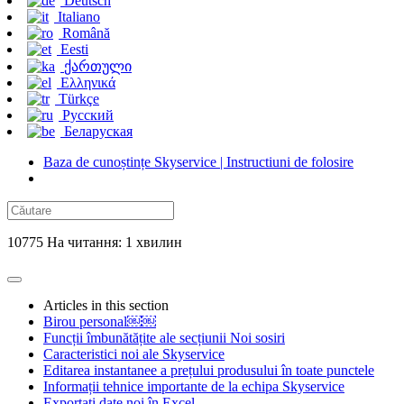
Deutsch
Italiano
Română
Eesti
ქართული
Ελληνικά
Türkçe
Русский
Беларуская
Baza de cunoștințe Skyservice | Instructiuni de folosire
10775 На читання: 1 хвилин
Articles in this section
Birou personal￼￼
Funcții îmbunătățite ale secțiunii Noi sosiri
Caracteristici noi ale Skyservice
Editarea instantanee a prețului produsului în toate punctele
Informații tehnice importante de la echipa Skyservice
Exportați date noi în Excel