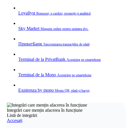
Loyallyst
Bonusuri, e‑carduri, promoții și analitică
Sky Market
Magazin online pentru unitatea dvs.
ПриватБанк
Sincronizarea tranzacțiilor de plată
Terminal de la PrivatBank
Acquiring pe smartphone
Terminal de la Mono
Acquiring pe smartphone
Expirenza by mono
Meniu QR, plată și bacșiș
Integrări care mențin afacerea în funcțiune
Listă de integrări
Accesați